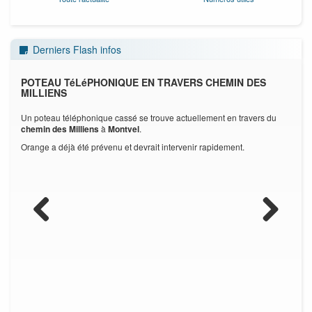
Derniers Flash infos
POTEAU TéLéPHONIQUE EN TRAVERS CHEMIN DES
INF
MILLIENS
t ce,
En r
Un poteau téléphonique cassé se trouve actuellement en travers du
tir de
jusqu
chemin des Milliens
à
Montvel
.
Orange a déjà été prévenu et devrait intervenir rapidement.
Previous
Next