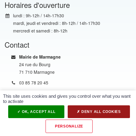
Horaires d'ouverture
lundi : 9h-12h / 14h-17h30
mardi, jeudi et vendredi : 8h-12h / 14h-17h30
mercredi et samedi : 8h-12h
Contact
Mairie de Marmagne
24 rue du Bourg
71 710 Marmagne
03 85 78 20 45
This site uses cookies and gives you control over what you want
to activate
PLAN DU SITE
MENTIONS LÉGALES
OK, ACCEPT ALL
DENY ALL COOKIES
PERSONALIZE
Made with
by Péka Concept