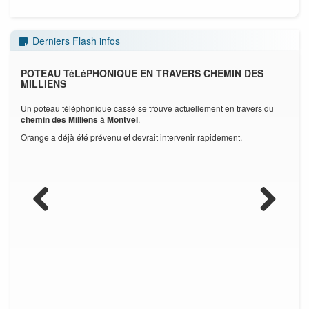
Derniers Flash infos
POTEAU TéLéPHONIQUE EN TRAVERS CHEMIN DES
INF
MILLIENS
t ce,
En r
Un poteau téléphonique cassé se trouve actuellement en travers du
tir de
jusqu
chemin des Milliens
à
Montvel
.
Orange a déjà été prévenu et devrait intervenir rapidement.
Previous
Next