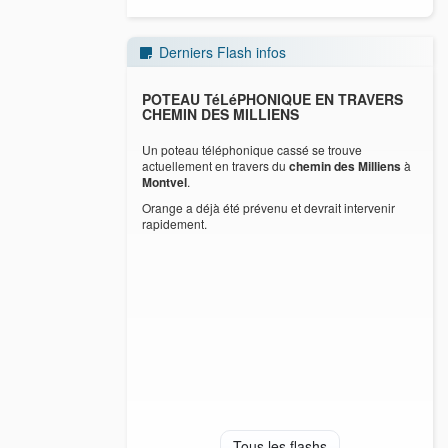
Derniers Flash infos
ES DéCHETS
POTEAU TéLéPHONIQUE EN TRAVERS
INF
CHEMIN DES MILLIENS
 chaleurs annoncées, à
E
Un poteau téléphonique cassé se trouve
 jusqu’à nouvel ordre, les
compt
actuellement en travers du
chemin des Milliens
à
émarreront à partir de 4 h
coll
Montvel
.
erritoire communautaire.
00 
Orange a déjà été prévenu et devrait intervenir
rapidement.
Tous les flashs