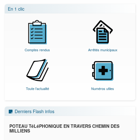
En 1 clic
Comptes rendus
Arrêtés municipaux
Toute l'actualité
Numéros utiles
Derniers Flash infos
POTEAU TéLéPHONIQUE EN TRAVERS CHEMIN DES
INF
MILLIENS
t ce,
En r