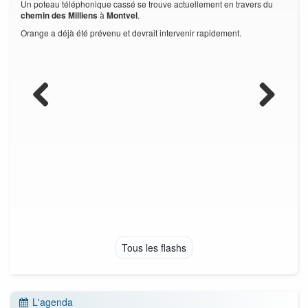
Un poteau téléphonique cassé se trouve actuellement en travers du
tir de
jusqu
chemin des Milliens
à
Montvel
.
Orange a déjà été prévenu et devrait intervenir rapidement.
Previous
Next
Tous les flashs
L'agenda